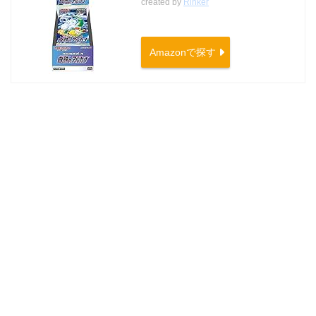
created by
Rinker
Amazonで探す