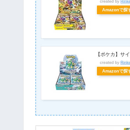
created by
Rink
Amazonで探
【ポケカ】サイ
created by
Rink
Amazonで探