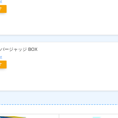
er
す
バージャッジ BOX
er
す