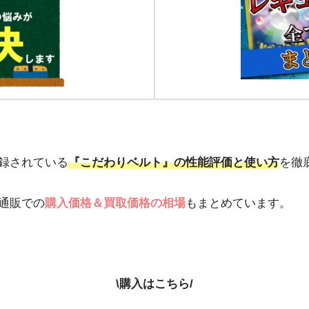
録されている
『こだわりベルト』の性能評価と使い方
を徹
通販での
購入価格＆買取価格の相場
もまとめています。
\購入はこちら/