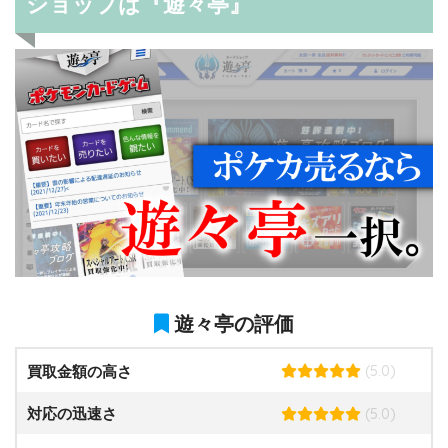
ショップは『遊々亭』
遊々亭の評価
(5.0)
買取金額の高さ
(5.0)
対応の迅速さ