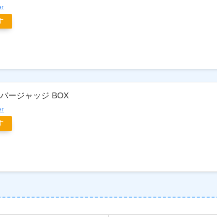
er
す
バージャッジ BOX
er
す