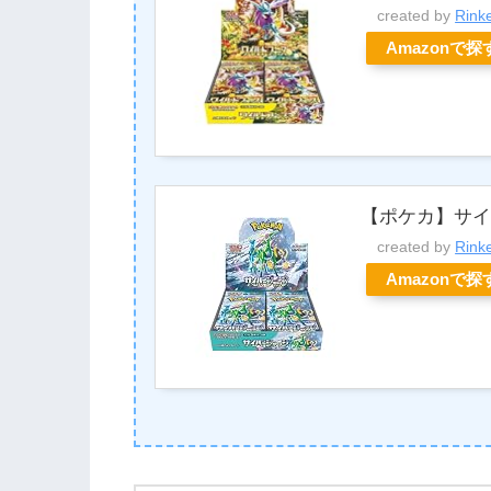
created by
Rink
Amazonで探
【ポケカ】サイ
created by
Rink
Amazonで探