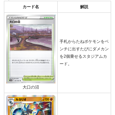
カード名
解説
手札からたねポケモンをベ
ンチに出すたびにダメカン
を2個乗せるスタジアムカ
ード。
大口の沼