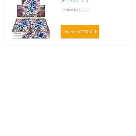
created by
Rinker
Amazonで探す