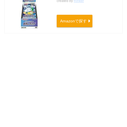
created by
Rinker
Amazonで探す