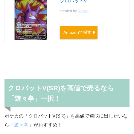
クロバットV
created by
Rinker
Amazonで探す
クロバットV(SR)を高値で売るなら
「遊々亭」一択！
ポケカの「クロバットV(SR)」を高値で買取に出したいな
ら「
遊々亭
」がおすすめ！