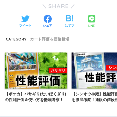
SHARE
LINE
ツイート
シェア
はてブ
CATEGORY :
カード評価＆価格相場
【ポケカ】バサギリ(たいぼくぎり)
【シンオウ神殿】性能評
の性能評価＆使い方を徹底考察！
を徹底考察！通販の値段