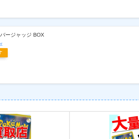
バージャッジ BOX
er
す