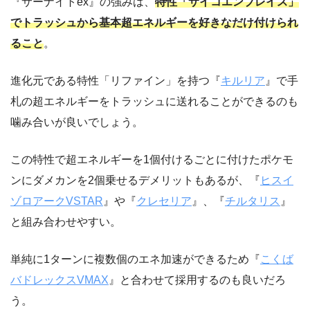
『サーナイトex』の強みは、
特性「サイコエンブレイス」
でトラッシュから基本超エネルギーを好きなだけ付けられ
ること
。
進化元である特性「リファイン」を持つ『
キルリア
』で手
札の超エネルギーをトラッシュに送れることができるのも
噛み合いが良いでしょう。
この特性で超エネルギーを1個付けるごとに付けたポケモ
ンにダメカンを2個乗せるデメリットもあるが、『
ヒスイ
ゾロアークVSTAR
』や『
クレセリア
』、『
チルタリス
』
と組み合わせやすい。
単純に1ターンに複数個のエネ加速ができるため『
こくば
バドレックスVMAX
』と合わせて採用するのも良いだろ
う。