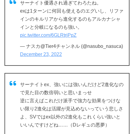
サーナイト優遇され過ぎてわろたね。
exは1ターンに何回も使えるのエグいし、リファ
インのキルリアから進化するのもアルカナシャ
インと分岐になるのも強い。
pic.twitter.com/6GLRtrjPpZ
— ナスカ@Tier4チャンネル (@nasubo_nasuca)
December 23, 2022
サーナイトex、強いには強いんだけど2進化なの
で見た目の数倍弱いと思いまっせ
逆に言えばこれだけ派手で強力な効果をつけな
い限り2進化は活躍が見込めないっていう悲しさ
よ、SVではex以外の2進化もこれくらい強いと
いいんですけどね……（Dレギュの悪夢）