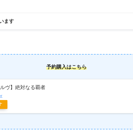
います
予約購入はこちら
ボルヴ】絶対なる覇者
er
す