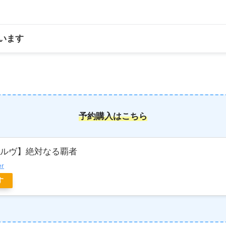
います
予約購入はこちら
ボルヴ】絶対なる覇者
er
す