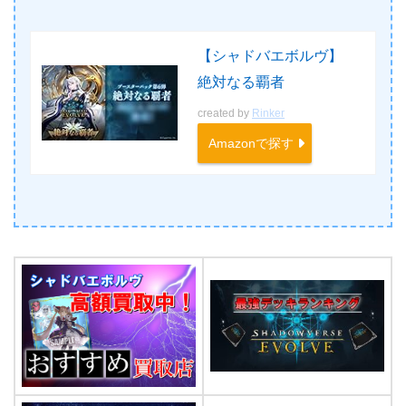
【シャドバエボルヴ】
絶対なる覇者
created by
Rinker
Amazonで探す