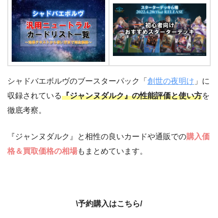
シャドバエボルヴのブースターパック「
創世の夜明け
」に
収録されている
『ジャンヌダルク』の性能評価と使い方
を
徹底考察。
『ジャンヌダルク』と相性の良いカードや通販での
購入価
格＆買取価格の相場
もまとめています。
\予約購入はこちら/