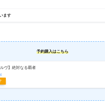
います
予約購入はこちら
ボルヴ】絶対なる覇者
er
す