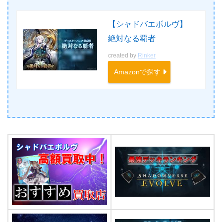
【シャドバエボルヴ】
絶対なる覇者
created by
Rinker
Amazonで探す