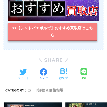
>>【シャドバエボルヴ】おすすめ買取店はこち
ら
SHARE
LINE
ツイート
シェア
はてブ
CATEGORY :
カード評価＆価格相場