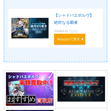
【シャドバエボルヴ】
絶対なる覇者
created by
Rinker
Amazonで探す