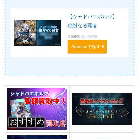
【シャドバエボルヴ】
絶対なる覇者
created by
Rinker
Amazonで探す