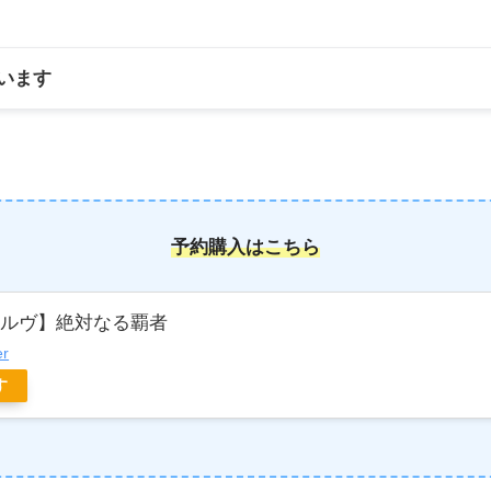
います
予約購入はこちら
ボルヴ】絶対なる覇者
er
す