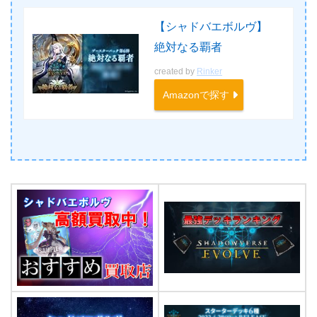
【シャドバエボルヴ】
絶対なる覇者
created by
Rinker
Amazonで探す