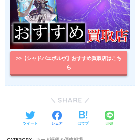
>>【シャドバエボルヴ】おすすめ買取店はこち
ら
SHARE
LINE
ツイート
シェア
はてブ
CATEGORY :
カード評価＆価格相場