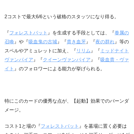
2コストで最大6/6という破格のスタッツになり得る。
『
フォレストバット
』を生成する手段としては、『
眷属の
召喚
』や『
吸血鬼の古城
』『
貴き血牙
』『
夜の群れ
』等の
スペルやアミュレットに加え、『
リリム
』『
ミッドナイト
ヴァンパイア
』『
クイーンヴァンパイア
』『
吸血貴・ヴァ
イト
』のフォロワーによる能力が挙げられる。
特にこのカードの優秀な点が、【起動】効果でのバーンダ
メージ。
コスト1と場の『
フォレストバット
』を墓場に置く必要は