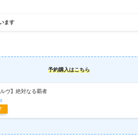
います
予約購入はこちら
ボルヴ】絶対なる覇者
er
す