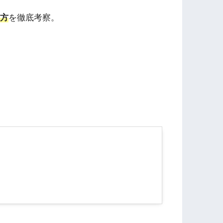
方
を徹底考察。