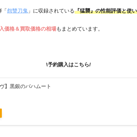
弾「
怨讐刀鬼
」に収録されている
『猛襲』の性能評価と使い
入価格＆買取価格の相場
もまとめています。
\予約購入はこちら/
ヴ】黒銀のバハムート