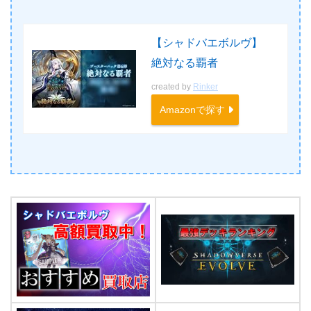
【シャドバエボルヴ】
絶対なる覇者
created by
Rinker
Amazonで探す