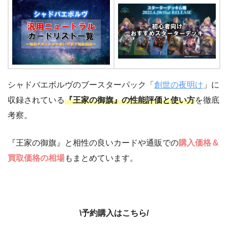
シャドバエボルヴのブースターパック「
創世の夜明け
」に
収録されている
『王家の御旗』の性能評価と使い方
を徹底
考察。
『王家の御旗』と相性の良いカードや通販での
購入価格＆
買取価格の相場
もまとめています。
\予約購入はこちら/