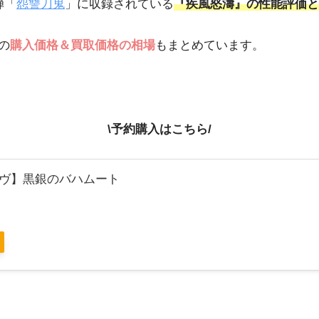
弾「
怨讐刀鬼
」に収録されている
『疾風怒濤』の性能評価と
の
購入価格＆買取価格の相場
もまとめています。
\予約購入はこちら/
ヴ】黒銀のバハムート