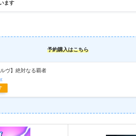
います
予約購入はこちら
ボルヴ】絶対なる覇者
er
す