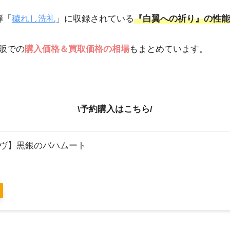
弾「
穢れし洗礼
」に収録されている
『白翼への祈り』の性能
販での
購入価格＆買取価格の相場
もまとめています。
\予約購入はこちら/
ヴ】黒銀のバハムート