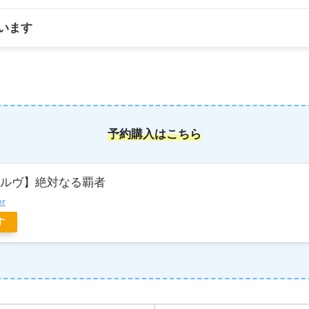
います
予約購入はこちら
ボルヴ】絶対なる覇者
er
す