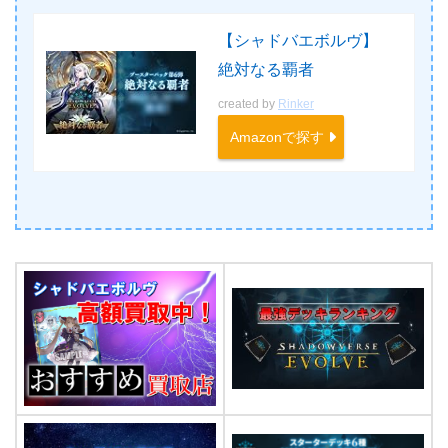
【シャドバエボルヴ】
絶対なる覇者
created by
Rinker
Amazonで探す