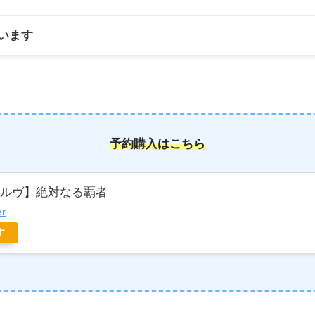
います
予約購入はこちら
ボルヴ】絶対なる覇者
er
す