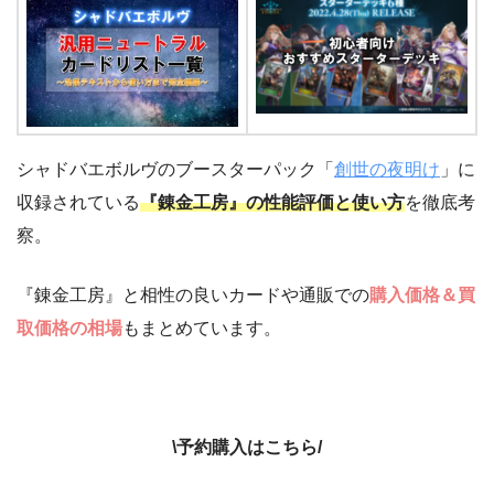
シャドバエボルヴのブースターパック「
創世の夜明け
」に
収録されている
『錬金工房』の性能評価と使い方
を徹底考
察。
『錬金工房』と相性の良いカードや通販での
購入価格＆買
取価格の相場
もまとめています。
\予約購入はこちら/