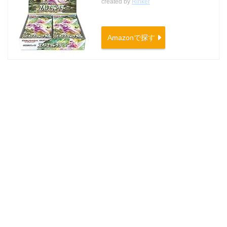
created by
Rinker
Amazonで探す