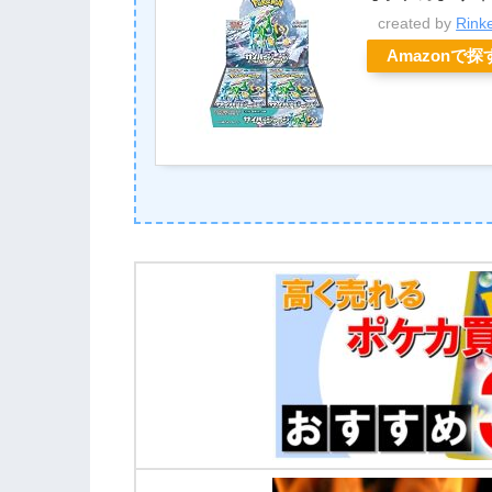
created by
Rink
Amazonで探