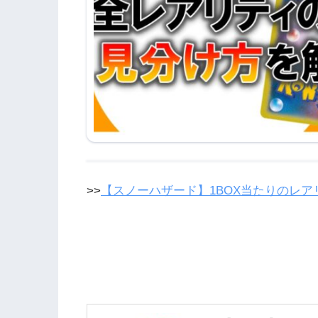
>>
【スノーハザード】1BOX当たりのレ