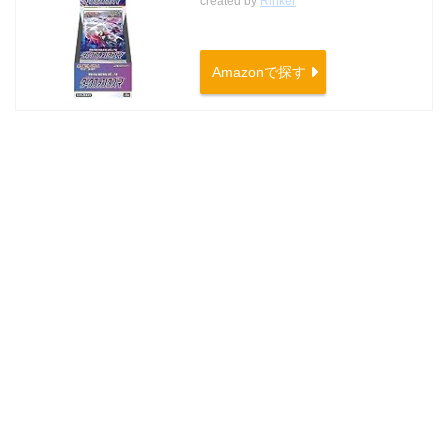
created by
Rinker
Amazonで探す