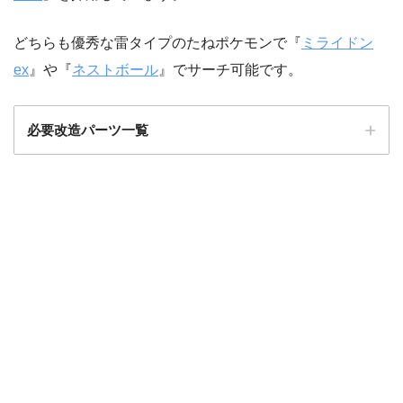
どちらも優秀な雷タイプのたねポケモンで『
ミライドン
ex
』や『
ネストボール
』でサーチ可能です。
必要改造パーツ一覧
カード名
追加枚数
メリープ
1枚
モココ
4枚
デンリュウex
2枚
ミライドンex
2枚
ライコウV
1枚