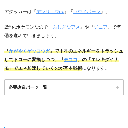
アタッカーは『
デンリュウex
』『
ラウドボーン
』。
2進化ポケモンなので『
ふしぎなアメ
』や『
ジニア
』で準
備を進めていきましょう。
『
かがやくゲッコウガ
』で手札のエネルギーをトラッシュ
してドローに変換しつつ、『
モココ
』の「エレキダイナ
モ」でエネ加速していくのが基本戦術
になります。
必要改造パーツ一覧
カード名
追加枚数
ラウドボーン
1枚