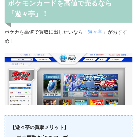
ポケモンカードを高値で売るなら
基本雷エネルギー
2枚
「遊々亭」！
ダブルターボエネルギー
4枚
ポケカを高値で買取に出したいなら「
遊々亭
」がおすす
>>デッキパーツの購入はこちら
め！
【遊々亭の買取メリット】