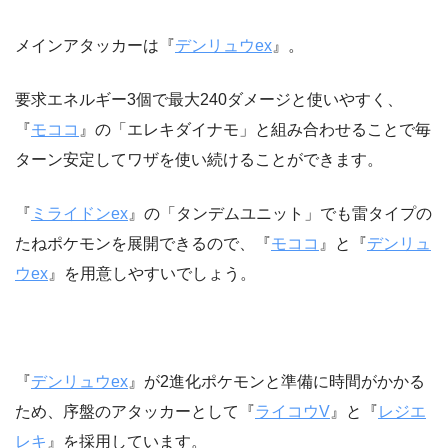
ボスの指令
2枚
メインアタッカーは『
デンリュウex
』。
キバナ
1枚
ダブルターボエネルギー
2枚
要求エネルギー3個で最大240ダメージと使いやすく、
『
モココ
』の「エレキダイナモ」と組み合わせることで毎
ターン安定してワザを使い続けることができます。
>>デッキパーツの購入はこちら
『
ミライドンex
』の「タンデムユニット」でも雷タイプの
たねポケモンを展開できるので、『
モココ
』と『
デンリュ
ウex
』を用意しやすいでしょう。
『
デンリュウex
』が2進化ポケモンと準備に時間がかかる
ため、序盤のアタッカーとして『
ライコウV
』と『
レジエ
レキ
』を採用しています。