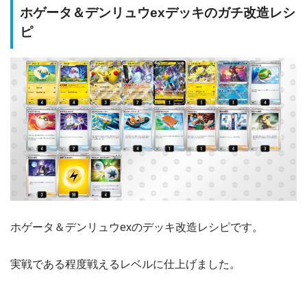
ホゲータ＆デンリュウexデッキのガチ改造レシ
モココ
3枚
ピ
デンリュウex
1枚
ミライドンex
1枚
ネオラントV
1枚
かがやくゲッコウガ
1枚
ネストボール
1枚
ハイパーボール
1枚
ホゲータ＆デンリュウexのデッキ改造レシピです。
ふしぎなアメ
1枚
博士の研究
1枚
実戦である程度戦えるレベルに仕上げました。
シロナの覇気
3枚