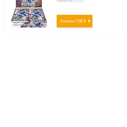
created by
Rinker
Amazonで探す