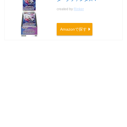
created by
Rinker
Amazonで探す