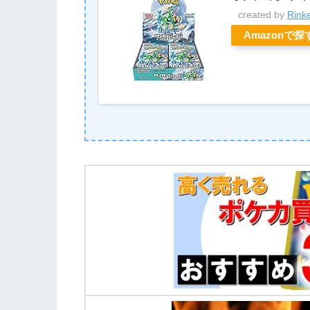
created by
Rink
Amazonで探