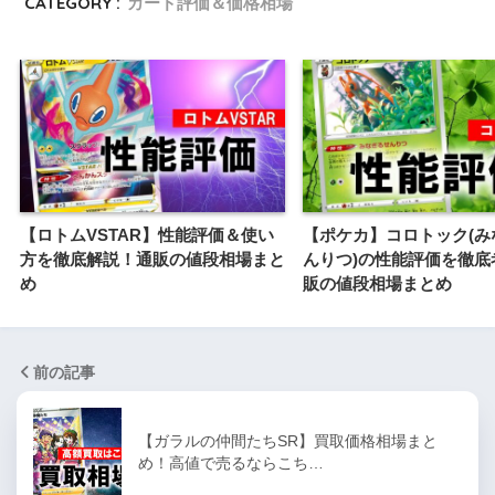
CATEGORY :
カード評価＆価格相場
【ロトムVSTAR】性能評価＆使い
【ポケカ】コロトック(み
方を徹底解説！通販の値段相場まと
んりつ)の性能評価を徹底
め
販の値段相場まとめ
前の記事
【ガラルの仲間たちSR】買取価格相場まと
め！高値で売るならこち…