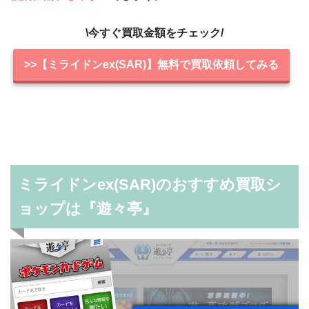
\今すぐ買取金額をチェック/
>>【ミライドンex(SAR)】無料で買取依頼してみる
ミライドンex(SAR)のおすすめ買取シ
ョップは『遊々亭』