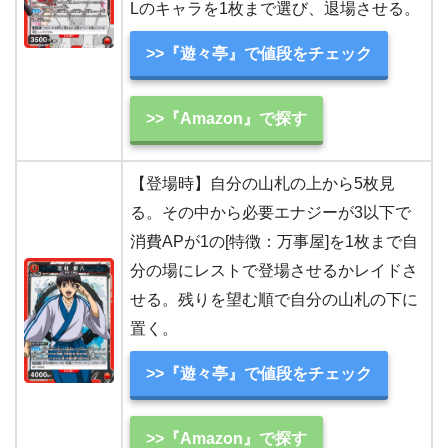
Lのキャラを1枚まで選び、退場させる。
>>『遊々亭』で値段をチェック
>>『Amazon』で探す
【登場時】自分の山札の上から5枚見
る。その中から必要エナジーが3以下で
消費APが1の[特徴：万事屋]を1枚まで自
分の場にレストで登場させるかレイドさ
せる。残りを望む順で自分の山札の下に
置く。
>>『遊々亭』で値段をチェック
>>『Amazon』で探す