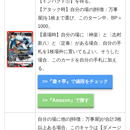
【インパクト①】を得る。
【アタック時】自分の場の[特徴：万事
屋]を1枚まで選び、このターン中、BP＋
1000。
【退場時】自分の場に〈神楽〉と〈志村
新八〉と〈定春〉がある場合、自分の手
札を1枚場外に置いてもよい。そうした
場合、このカードを自分の手札に加え
る。
>>『遊々亭』で値段をチェック
>>『Amazon』で探す
自分の場に他の[特徴：万事屋]が合計3枚
以上ある場合、このキャラは【ダメージ