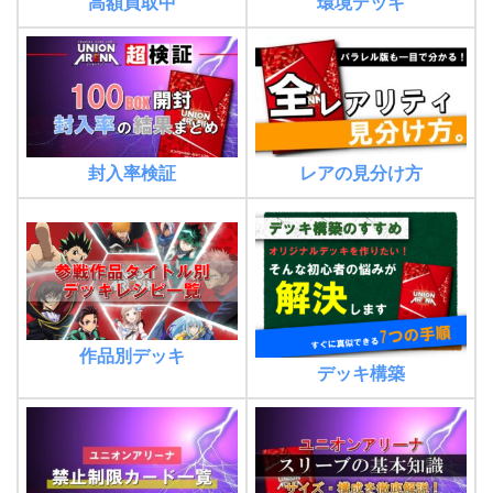
高額買取中
環境デッキ
封入率検証
レアの見分け方
作品別デッキ
デッキ構築