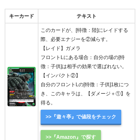
キーカード
テキスト
このカードが、[特徴：陸]にレイドする
際、必要エナジーを②減らす。
【レイド】ガメラ
フロントLにある場合：自分の場の[特
徴：子供]は相手の効果で選ばれない。
【インパクト②】
自分のフロントLの[特徴：子供]1枚につ
き、このキャラは、【ダメージ＋①】を
得る。
>>『遊々亭』で値段をチェック
>>『Amazon』で探す