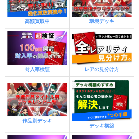
高額買取中
環境デッキ
封入率検証
レアの見分け方
作品別デッキ
デッキ構築