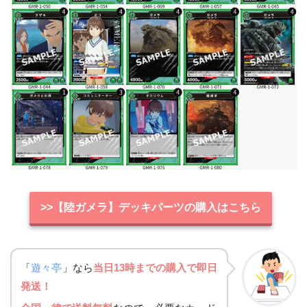
>>【陸ガメラ】デッキパーツの購入はこちら
「
遊々亭
」なら
当日13時までの購入で即日
発送！