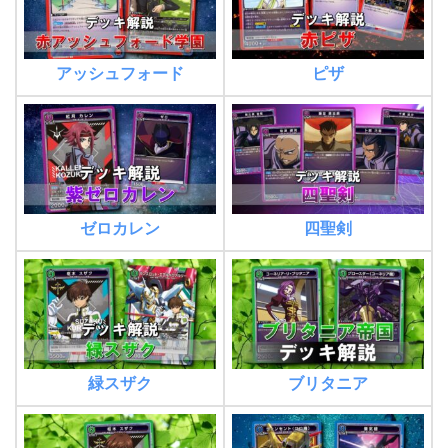
アッシュフォード
ピザ
ゼロカレン
四聖剣
緑スザク
ブリタニア