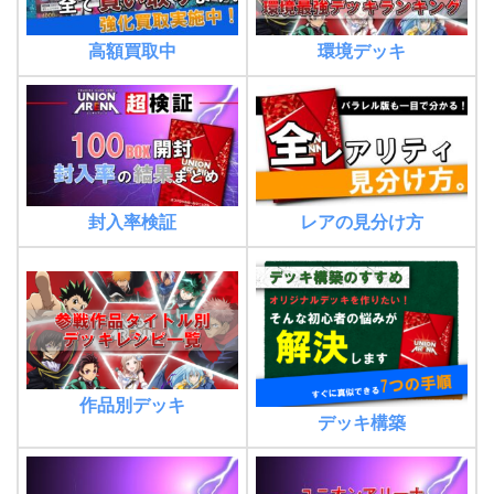
高額買取中
環境デッキ
封入率検証
レアの見分け方
作品別デッキ
デッキ構築