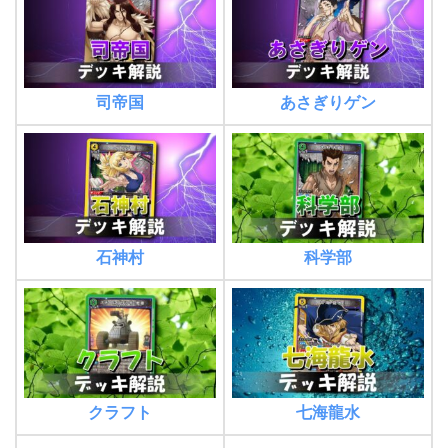
司帝国
あさぎりゲン
石神村
科学部
クラフト
七海龍水