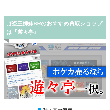
野盗三姉妹SRのおすすめ買取ショップ
は『遊々亭』