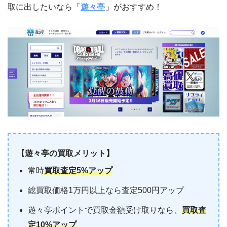
取に出したいなら「
遊々亭
」がおすすめ！
【遊々亭の買取メリット】
常時
買取査定5%アップ
総買取価格1万円以上なら査定500円アップ
遊々亭ポイントで買取金額受け取りなら、
買取査
定10%アップ