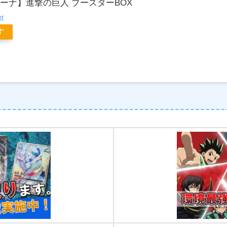
ーナ】進撃の巨人 ブースターBOX
er
す